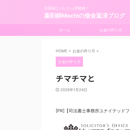
旦那様にバレたら即離婚？
薬剤師Mochiの借金返済ブログ
ホーム
お金の作り方
HOME
>
お金の作り方
>
お金の作り方
チマチマと
2026年1月24日
[PR]【司法書士事務所ユナイテッド