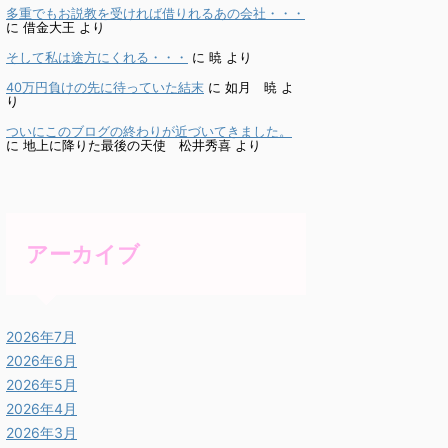
多重でもお説教を受ければ借りれるあの会社・・・
に
借金大王
より
そして私は途方にくれる・・・
に
暁
より
40万円負けの先に待っていた結末
に
如月 暁
よ
り
ついにこのブログの終わりが近づいてきました。
に
地上に降りた最後の天使 松井秀喜
より
アーカイブ
2026年7月
2026年6月
2026年5月
2026年4月
2026年3月